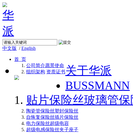
中文版
/
English
首 页
公司简介
愿景使命
关于华派
组织架构
资质证书
BUSSMANN
贴片保险丝
玻璃管保
陶瓷管保险丝
塑封保险丝
自恢复保险丝
插片保险丝
电力保险丝
超级电容
超级电感
保险丝夹子座子