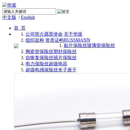
中文版
/
English
首 页
公司简介
愿景使命
关于华派
BUSSMANN
组织架构
资质证书
贴片保险丝
玻璃管保险丝
陶瓷管保险丝
塑封保险丝
自恢复保险丝
插片保险丝
电力保险丝
超级电容
超级电感
保险丝夹子座子