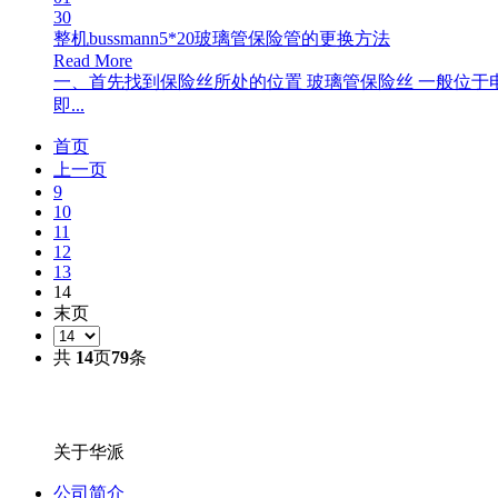
30
整机bussmann5*20玻璃管保险管的更换方法
Read More
一、首先找到保险丝所处的位置 玻璃管保险丝 一般位
即...
首页
上一页
9
10
11
12
13
14
末页
共
14
页
79
条
关于华派
公司简介