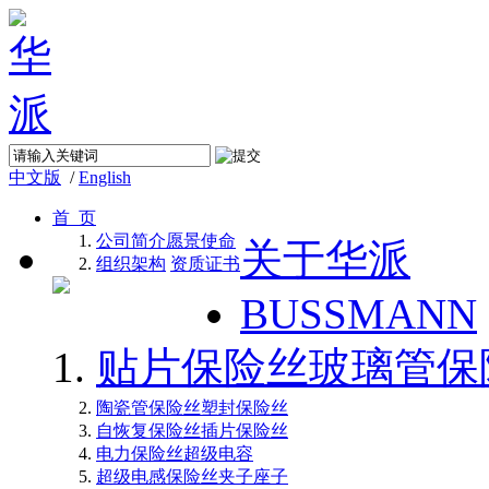
中文版
/
English
首 页
公司简介
愿景使命
关于华派
组织架构
资质证书
BUSSMANN
贴片保险丝
玻璃管保
陶瓷管保险丝
塑封保险丝
自恢复保险丝
插片保险丝
电力保险丝
超级电容
超级电感
保险丝夹子座子