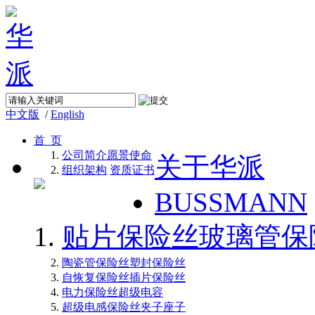
中文版
/
English
首 页
公司简介
愿景使命
关于华派
组织架构
资质证书
BUSSMANN
贴片保险丝
玻璃管保
陶瓷管保险丝
塑封保险丝
自恢复保险丝
插片保险丝
电力保险丝
超级电容
超级电感
保险丝夹子座子