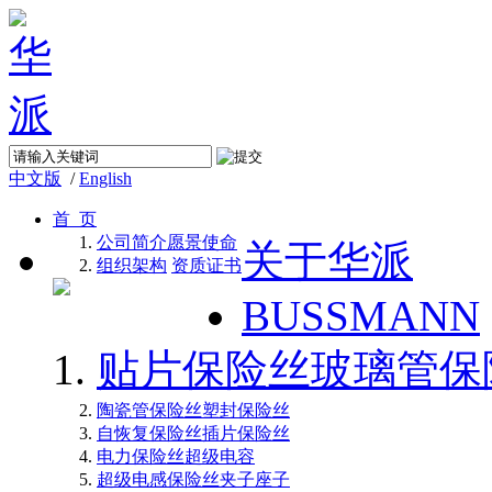
中文版
/
English
首 页
公司简介
愿景使命
关于华派
组织架构
资质证书
BUSSMANN
贴片保险丝
玻璃管保
陶瓷管保险丝
塑封保险丝
自恢复保险丝
插片保险丝
电力保险丝
超级电容
超级电感
保险丝夹子座子