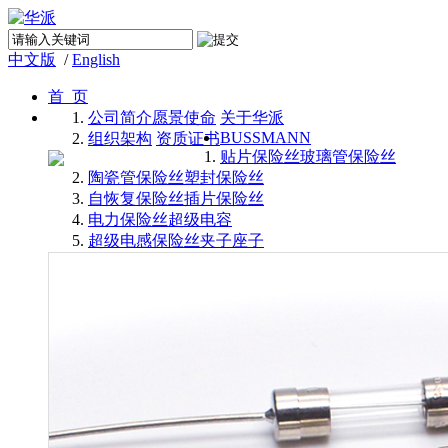
中文版
/
English
首 页
公司简介
愿景使命
关于华派
BUSSMANN
组织架构
资质证书
贴片保险丝
玻璃管保险丝
陶瓷管保险丝
塑封保险丝
自恢复保险丝
插片保险丝
电力保险丝
超级电容
超级电感
保险丝夹子座子