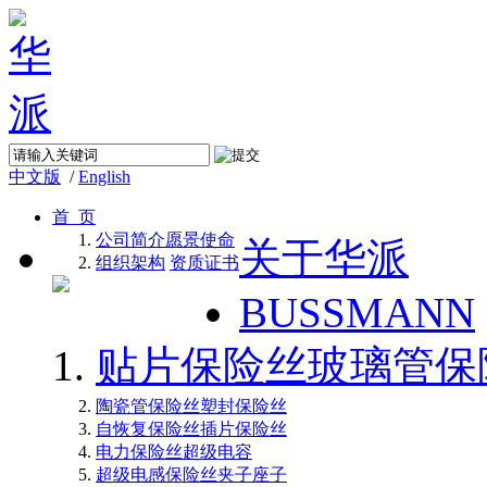
中文版
/
English
首 页
公司简介
愿景使命
关于华派
组织架构
资质证书
BUSSMANN
贴片保险丝
玻璃管保
陶瓷管保险丝
塑封保险丝
自恢复保险丝
插片保险丝
电力保险丝
超级电容
超级电感
保险丝夹子座子