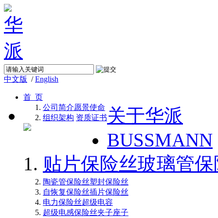
中文版
/
English
首 页
公司简介
愿景使命
关于华派
组织架构
资质证书
BUSSMANN
贴片保险丝
玻璃管保
陶瓷管保险丝
塑封保险丝
自恢复保险丝
插片保险丝
电力保险丝
超级电容
超级电感
保险丝夹子座子