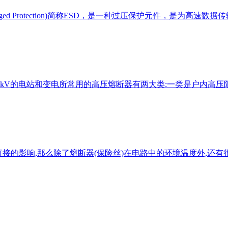
c Discharged Protection)简称ESD，是一种过压保护元件，
35kV的电站和变电所常用的高压熔断器有两大类:一类是户内高压限流
有着直接的影响,那么除了熔断器(保险丝)在电路中的环境温度外,还