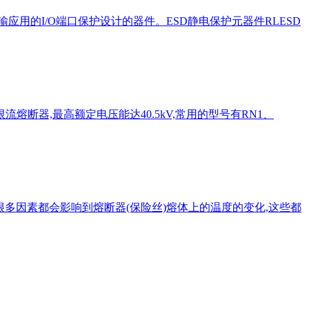
是为高速数据传输应用的I/O端口保护设计的器件。ESD静电保护元器件RLESD
熔断器,最高额定电压能达40.5kV,常用的型号有RN1、
有很多因素都会影响到熔断器(保险丝)熔体上的温度的变化,这些都