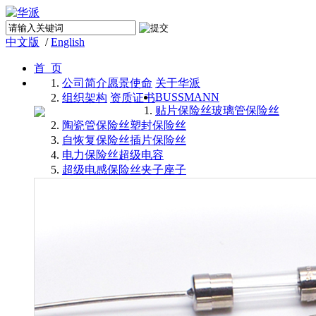
中文版
/
English
首 页
公司简介
愿景使命
关于华派
BUSSMANN
组织架构
资质证书
贴片保险丝
玻璃管保险丝
陶瓷管保险丝
塑封保险丝
自恢复保险丝
插片保险丝
电力保险丝
超级电容
超级电感
保险丝夹子座子