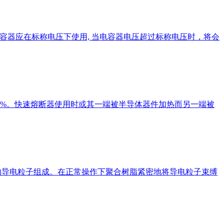
级电容器应在标称电压下使用, 当电容器电压超过标称电压时，将会
～70%。快速熔断器使用时或其一端被半导体器件加热而另一端被
面的导电粒子组成。在正常操作下聚合树脂紧密地将导电粒子束缚