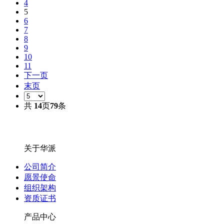
4
5
6
7
8
9
10
11
下一页
末页
共
14
页
79
条
关于华派
公司简介
愿景使命
组织架构
资质证书
产品中心