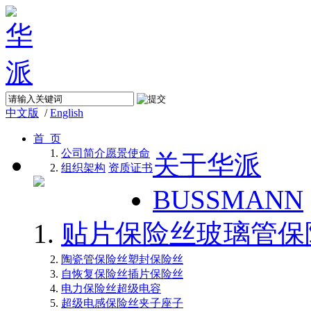
中文版
/
English
首 页
公司简介
愿景使命
关于华派
组织架构
资质证书
BUSSMANN
贴片保险丝
玻璃管保
陶瓷管保险丝
塑封保险丝
自恢复保险丝
插片保险丝
电力保险丝
超级电容
超级电感
保险丝夹子座子