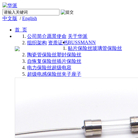
中文版
/
English
首 页
公司简介
愿景使命
关于华派
BUSSMANN
组织架构
资质证书
贴片保险丝
玻璃管保险丝
陶瓷管保险丝
塑封保险丝
自恢复保险丝
插片保险丝
电力保险丝
超级电容
超级电感
保险丝夹子座子