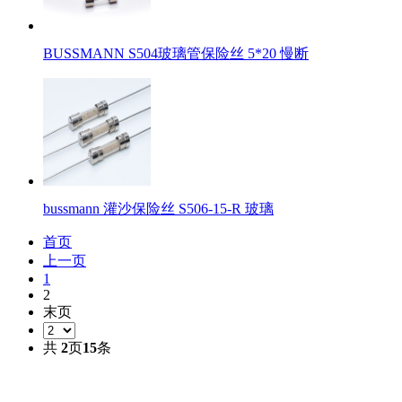
BUSSMANN S504玻璃管保险丝 5*20 慢断
bussmann 灌沙保险丝 S506-15-R 玻璃
首页
上一页
1
2
末页
共
2
页
15
条