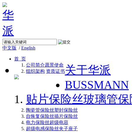
中文版
/
English
首 页
公司简介
愿景使命
关于华派
组织架构
资质证书
BUSSMANN
贴片保险丝
玻璃管保
陶瓷管保险丝
塑封保险丝
自恢复保险丝
插片保险丝
电力保险丝
超级电容
超级电感
保险丝夹子座子