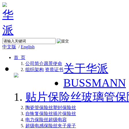
中文版
/
English
首 页
公司简介
愿景使命
关于华派
组织架构
资质证书
BUSSMANN
贴片保险丝
玻璃管保
陶瓷管保险丝
塑封保险丝
自恢复保险丝
插片保险丝
电力保险丝
超级电容
超级电感
保险丝夹子座子