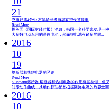
10
21
充电只需4分钟 石墨烯超级电容有望代替锂电
Read More
据英国《国际财经时报》消息，韩国一名科学家发现一种
大多数电动车用的是锂电池，然而锂电池有诸多局限...
2016
10
19
熔断器和热继电器的区别
Read More
bussmann熔断器 熔断器和热继电器的作用有些类似
时限动作曲线，其动作原理都是根据回路电流的热容量而..
2016
10