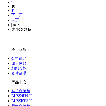
9
10
11
下一页
末页
共
13
页
77
条
关于华派
公司简介
愿景使命
组织架构
资质证书
产品中心
贴片保险丝
BUSS玻璃管
BUSS陶瓷管
塑封保险丝