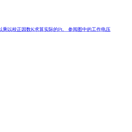
乘以校正因数K求算实际的I²t。 参阅图中的工作电压