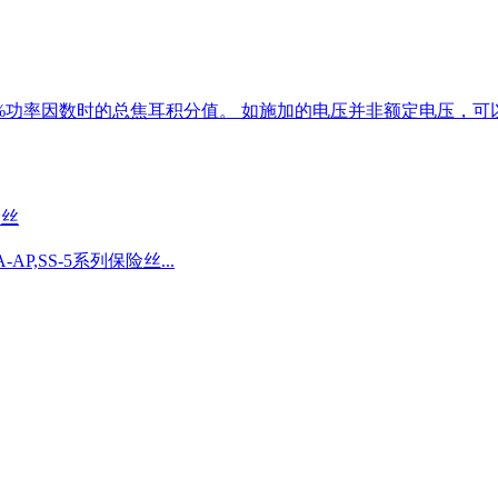
%功率因数时的总焦耳积分值。 如施加的电压并非额定电压，可以
险丝
2.5A-AP,SS-5系列保险丝...