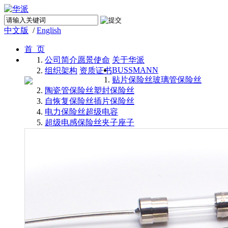
中文版
/
English
首 页
公司简介
愿景使命
关于华派
BUSSMANN
组织架构
资质证书
贴片保险丝
玻璃管保险丝
陶瓷管保险丝
塑封保险丝
自恢复保险丝
插片保险丝
电力保险丝
超级电容
超级电感
保险丝夹子座子