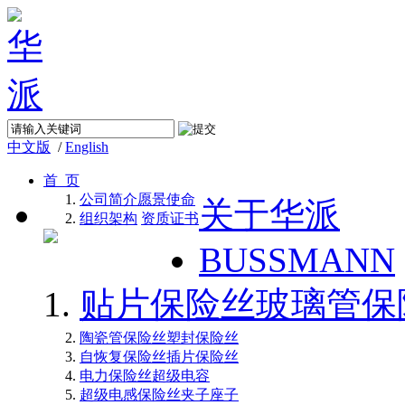
中文版
/
English
首 页
公司简介
愿景使命
关于华派
组织架构
资质证书
BUSSMANN
贴片保险丝
玻璃管保
陶瓷管保险丝
塑封保险丝
自恢复保险丝
插片保险丝
电力保险丝
超级电容
超级电感
保险丝夹子座子