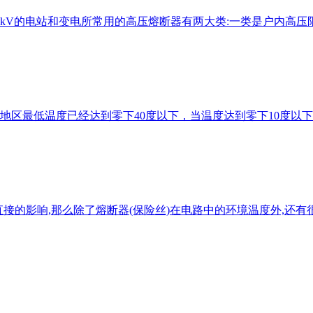
35kV的电站和变电所常用的高压熔断器有两大类:一类是户内高压限流
地区最低温度已经达到零下40度以下，当温度达到零下10度以
有着直接的影响,那么除了熔断器(保险丝)在电路中的环境温度外,还