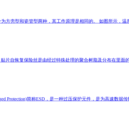
分为方壳型和瓷管型两种，其工作原理是相同的。 如图所示，温
理： 贴片自恢复保险丝是由经过特殊处理的聚合树脂及分布在里
c Discharged Protection)简称ESD，是一种过压保护元件，