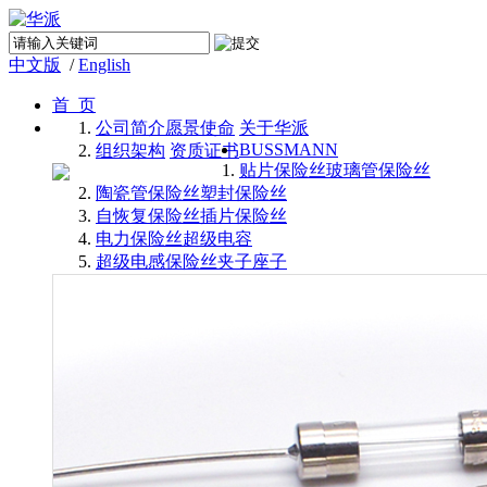
中文版
/
English
首 页
公司简介
愿景使命
关于华派
BUSSMANN
组织架构
资质证书
贴片保险丝
玻璃管保险丝
陶瓷管保险丝
塑封保险丝
自恢复保险丝
插片保险丝
电力保险丝
超级电容
超级电感
保险丝夹子座子