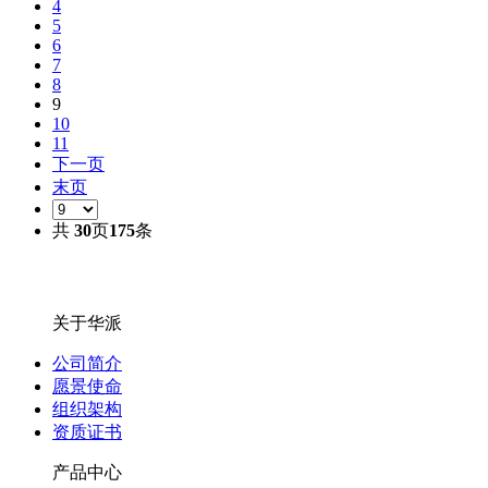
4
5
6
7
8
9
10
11
下一页
末页
共
30
页
175
条
关于华派
公司简介
愿景使命
组织架构
资质证书
产品中心