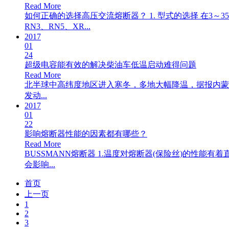
Read More
如何正确的选择高压交流熔断器？ 1. 型式的选择 在3～
RN3、RN5、XR...
2017
01
24
超级电容能有效的解决柴油车低温启动难得问题
Read More
北半球中高纬度地区进入寒冬，多地大幅降温，据报内蒙
发动...
2017
01
22
影响熔断器性能的因素都有哪些？
Read More
BUSSMANN熔断器 1.温度对熔断器(保险丝)的性能
会影响...
首页
上一页
1
2
3