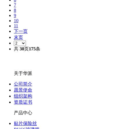
7
8
9
10
11
下一页
末页
共
30
页
175
条
关于华派
公司简介
愿景使命
组织架构
资质证书
产品中心
贴片保险丝