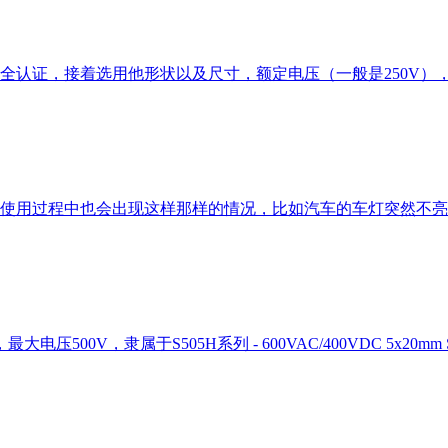
全认证，接着选用他形状以及尺寸，额定电压（一般是250V）
使用过程中也会出现这样那样的情况，比如汽车的车灯突然不亮
大电压500V，隶属于S505H系列 - 600VAC/400VDC 5x20mm S