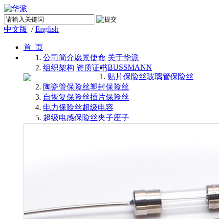
中文版
/
English
首 页
公司简介
愿景使命
关于华派
BUSSMANN
组织架构
资质证书
贴片保险丝
玻璃管保险丝
陶瓷管保险丝
塑封保险丝
自恢复保险丝
插片保险丝
电力保险丝
超级电容
超级电感
保险丝夹子座子