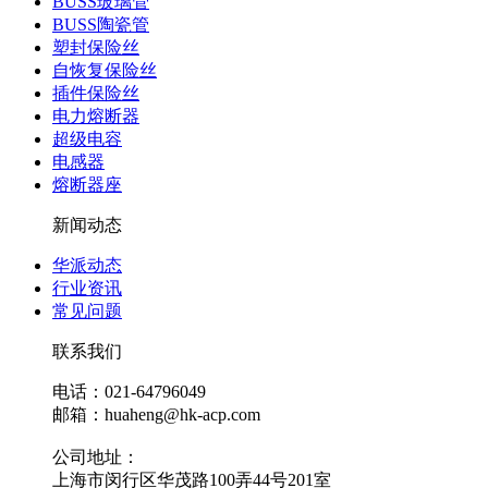
BUSS玻璃管
BUSS陶瓷管
塑封保险丝
自恢复保险丝
插件保险丝
电力熔断器
超级电容
电感器
熔断器座
新闻动态
华派动态
行业资讯
常见问题
联系我们
电话：021-64796049
邮箱：huaheng@hk-acp.com
公司地址：
上海市闵行区华茂路100弄44号201室