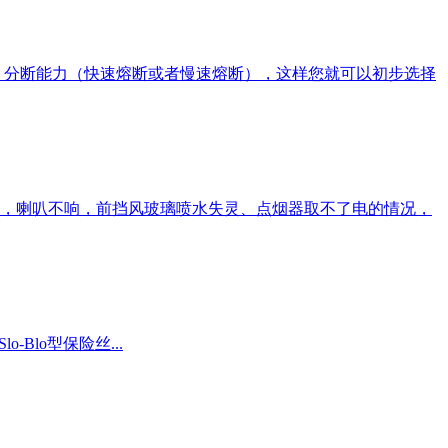
，分断能力（快速熔断或者慢速熔断），这样您就可以初步选择
，喇叭不响，前挡风玻璃喷水失灵、点烟器取不了电的情况，
lo-Blo型保险丝...